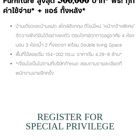
Furniture สูงสุด 𝟓𝟎𝟎,𝟎𝟎𝟎 บาท* ฟรี! ทุก
ค่าใช้จ่าย* + แอร์ ทั้งหลัง*
บ้านเดี่ยวและบ้านแฝด สไตล์อังกฤษ ดีไซน์ใหม่ “หน้ากว้างพิเศษ”
จัดวางฟังก์ชันได้อย่างลงตัว ตอบโจทย์ทุกการอยู่อาศัย 4 ห้อง
นอน 3 ห้องน้ำ 2 ที่จอดรถ พร้อม Double living Space
พื้นที่ใช้สอยเริ่ม 154-202 ตร.ม. ราคาเริ่ม 4.29-8 ล้าน*
*เงื่อนไขเป็นไปตามที่บริษัทกำหนด สอบถามรายละเอียดที่
พนักงานขายอีกครั้ง
REGISTER FOR
SPECIAL PRIVILEGE