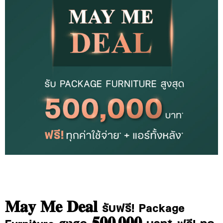
𝐌𝐚𝐲 𝐌𝐞 𝐃𝐞𝐚𝐥 รับฟรี! Package