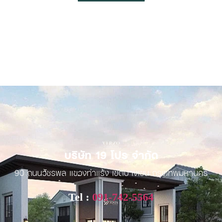
บริษัท 19 โปร จำกัด
90 ถนนวัชรพล แขวงท่าแร้ง เขตบางเขน กรุงเทพมหานคร
Tel :
091-742-5564